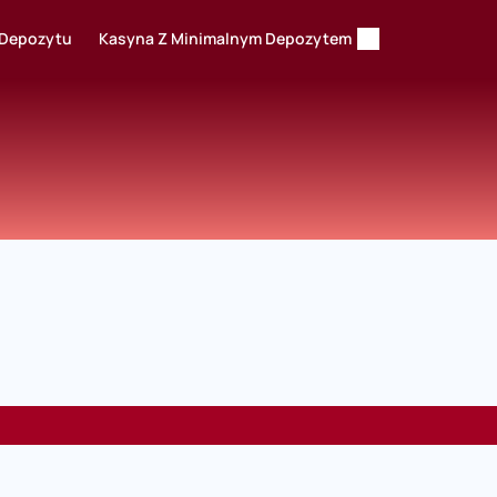
 Depozytu
Kasyna Z Minimalnym Depozytem