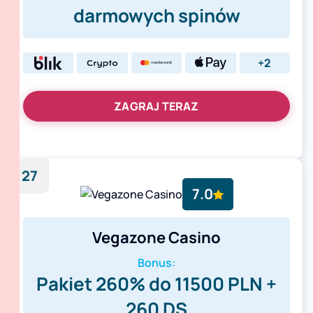
darmowych spinów
+2
ZAGRAJ TERAZ
27
7.0
Vegazone Casino
Bonus:
Pakiet 260% do 11500 PLN +
260 DS