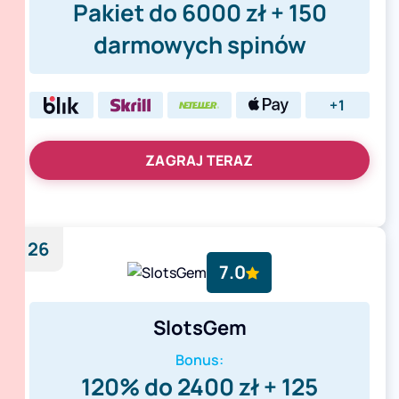
Pakiet do 6000 zł + 150
darmowych spinów
+1
ZAGRAJ TERAZ
26
7.0
SlotsGem
Bonus:
120% do 2400 zł + 125