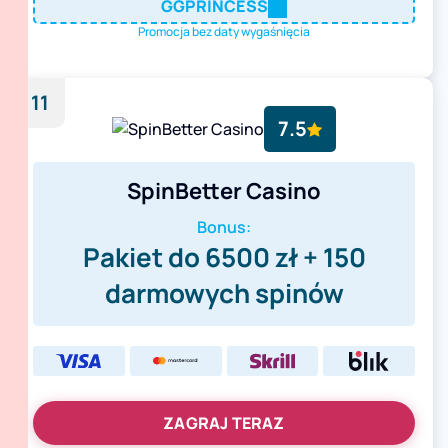
GGPRINCESS
Promocja bez daty wygaśnięcia
11
7.5
SpinBetter Casino
Bonus:
Pakiet do 6500 zł + 150
darmowych spinów
ZAGRAJ TERAZ