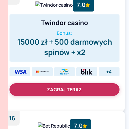
7.0
Twindor casino
Bonus:
15000 zł + 500 darmowych
spinów + x2
+4
ZAGRAJ TERAZ
16
7.0