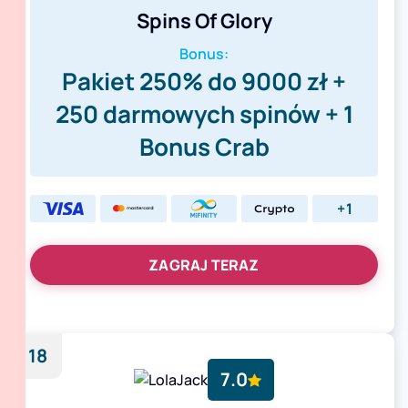
Spins Of Glory
Bonus:
Pakiet 250% do 9000 zł +
250 darmowych spinów + 1
Bonus Crab
+1
ZAGRAJ TERAZ
18
7.0