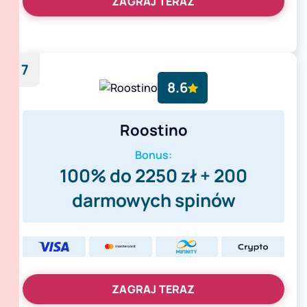
ZAGRAJ TERAZ
7
8.6
Roostino
Bonus:
100% do 2250 zł + 200
darmowych spinów
ZAGRAJ TERAZ