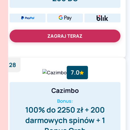
ZAGRAJ TERAZ
28
7.0
Cazimbo
Bonus:
100% do 2250 zł + 200
darmowych spinów + 1