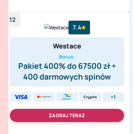
12
7.4
Westace
Bonus:
Pakiet 400% do 67500 zł +
400 darmowych spinów
+1
ZAGRAJ TERAZ