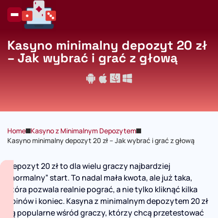
Kasyno minimalny depozyt 20 zł
– Jak wybrać i grać z głową
Home
Kasyno z Minimalnym Depozytem
Kasyno minimalny depozyt 20 zł – Jak wybrać i grać z głową
Depozyt 20 zł to dla wielu graczy najbardziej
„normalny” start. To nadal mała kwota, ale już taka,
która pozwala realnie pograć, a nie tylko kliknąć kilka
spinów i koniec. Kasyna z minimalnym depozytem 20 zł
są popularne wśród graczy, którzy chcą przetestować