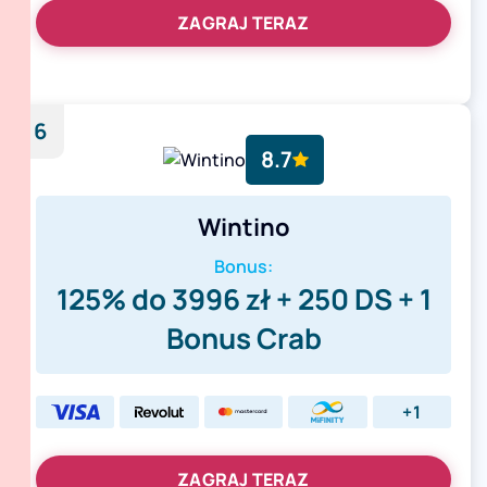
ZAGRAJ TERAZ
6
8.7
Wintino
Bonus:
125% do 3996 zł + 250 DS + 1
Bonus Crab
+1
ZAGRAJ TERAZ