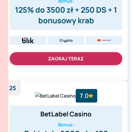
Bonus:
125% do 3500 zł + 250 DS + 1
bonusowy krab
ZAGRAJ TERAZ
25
7.0
BetLabel Casino
Bonus: