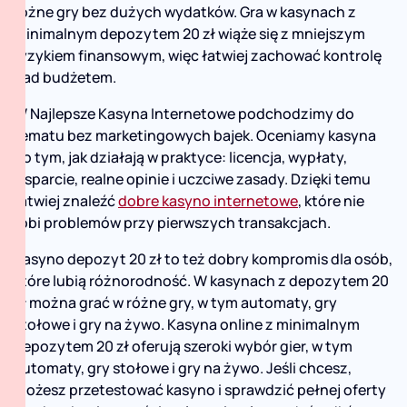
różne gry bez dużych wydatków. Gra w kasynach z
minimalnym depozytem 20 zł wiąże się z mniejszym
ryzykiem finansowym, więc łatwiej zachować kontrolę
nad budżetem.
W Najlepsze Kasyna Internetowe podchodzimy do
tematu bez marketingowych bajek. Oceniamy kasyna
po tym, jak działają w praktyce: licencja, wypłaty,
wsparcie, realne opinie i uczciwe zasady. Dzięki temu
łatwiej znaleźć
dobre kasyno internetowe
, które nie
robi problemów przy pierwszych transakcjach.
Kasyno depozyt 20 zł to też dobry kompromis dla osób,
które lubią różnorodność. W kasynach z depozytem 20
zł można grać w różne gry, w tym automaty, gry
stołowe i gry na żywo. Kasyna online z minimalnym
depozytem 20 zł oferują szeroki wybór gier, w tym
automaty, gry stołowe i gry na żywo. Jeśli chcesz,
możesz przetestować kasyno i sprawdzić pełnej oferty