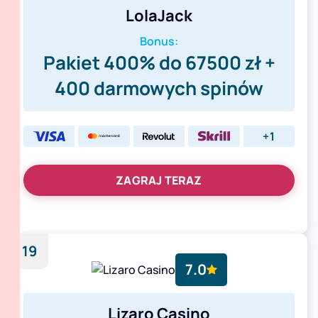
LolaJack
Bonus:
Pakiet 400% do 67500 zł +
400 darmowych spinów
+1
ZAGRAJ TERAZ
19
7.0
Lizaro Casino