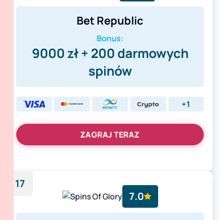
Bet Republic
Bonus:
9000 zł + 200 darmowych
spinów
+1
ZAGRAJ TERAZ
17
7.0