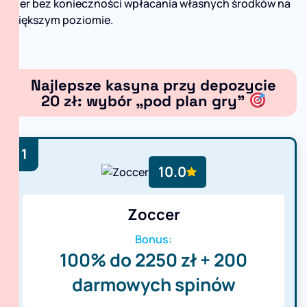
gier bez konieczności wpłacania własnych środków na
większym poziomie.
Najlepsze kasyna przy depozycie
20 zł: wybór „pod plan gry”
1
10.0
Zoccer
Bonus:
100% do 2250 zł + 200
darmowych spinów