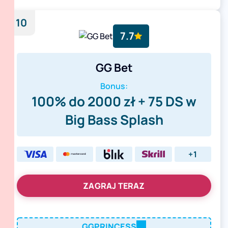
10
7.7
GG Bet
Bonus:
100% do 2000 zł + 75 DS w
Big Bass Splash
+1
ZAGRAJ TERAZ
GGPRINCESS