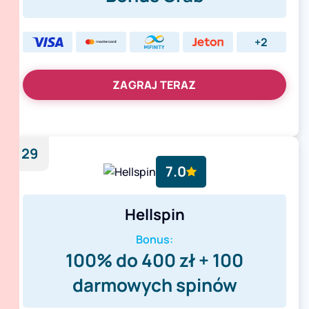
+2
ZAGRAJ TERAZ
29
7.0
Hellspin
Bonus:
100% do 400 zł + 100
darmowych spinów