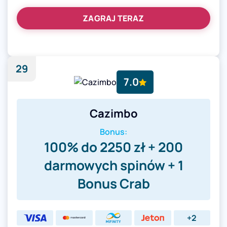
ZAGRAJ TERAZ
29
7.0
Cazimbo
Bonus:
100% do 2250 zł + 200
darmowych spinów + 1
Bonus Crab
+2