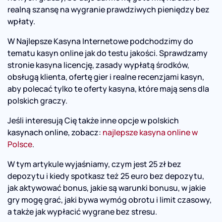
realną szansę na wygranie prawdziwych pieniędzy bez
wpłaty.
W Najlepsze Kasyna Internetowe podchodzimy do
tematu kasyn online jak do testu jakości. Sprawdzamy
stronie kasyna licencję, zasady wypłatą środków,
obsługą klienta, ofertę gier i realne recenzjami kasyn,
aby polecać tylko te oferty kasyna, które mają sens dla
polskich graczy.
Jeśli interesują Cię także inne opcje w polskich
kasynach online, zobacz:
najlepsze kasyna online w
Polsce
.
W tym artykule wyjaśniamy, czym jest 25 zł bez
depozytu i kiedy spotkasz też 25 euro bez depozytu,
jak aktywować bonus, jakie są warunki bonusu, w jakie
gry mogę grać, jaki bywa wymóg obrotu i limit czasowy,
a także jak wypłacić wygrane bez stresu.