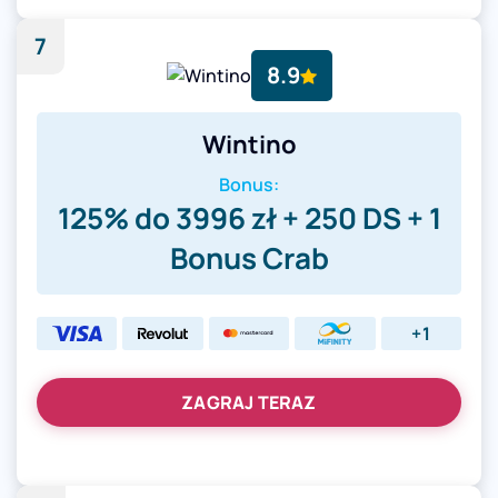
7
8.9
Wintino
Bonus:
125% do 3996 zł + 250 DS + 1
Bonus Crab
+1
ZAGRAJ TERAZ