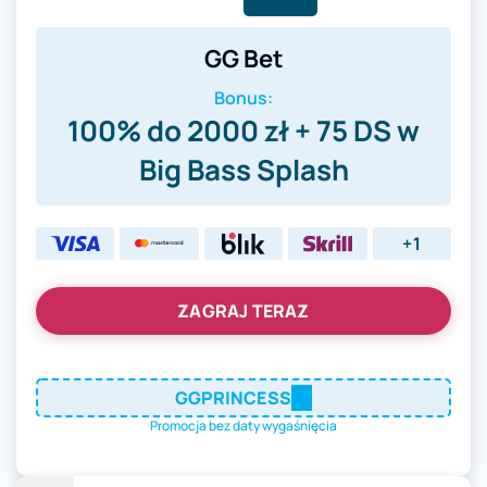
GG Bet
Bonus:
100% do 2000 zł + 75 DS w
Big Bass Splash
+1
ZAGRAJ TERAZ
GGPRINCESS
Promocja bez daty wygaśnięcia