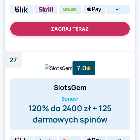
+1
ZAGRAJ TERAZ
27
7.0
SlotsGem
Bonus:
120% do 2400 zł + 125
darmowych spinów