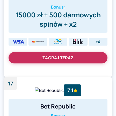
Bonus:
15000 zł + 500 darmowych
spinów + x2
+4
ZAGRAJ TERAZ
17
7.1
Bet Republic
Bonus: