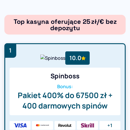
Top kasyna oferujące 25 zł/€ bez
depozytu
1
10.0
Spinboss
Bonus:
Pakiet 400% do 67500 zł +
400 darmowych spinów
+1