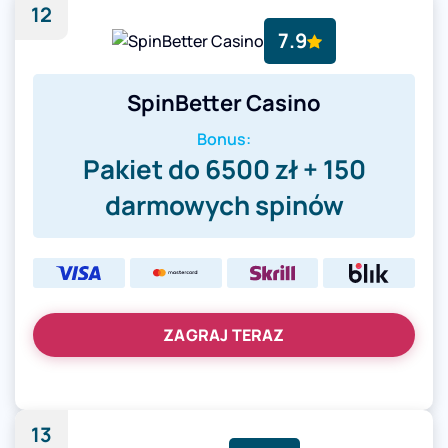
12
7.9
SpinBetter Casino
Bonus:
Pakiet do 6500 zł + 150
darmowych spinów
ZAGRAJ TERAZ
13