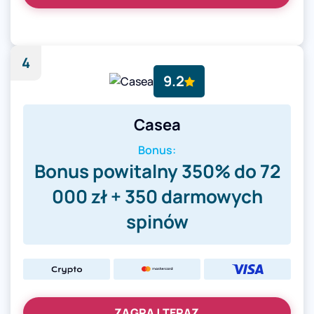
4
9.2
Casea
Bonus:
Bonus powitalny 350% do 72
000 zł + 350 darmowych
spinów
ZAGRAJ TERAZ