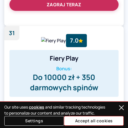
ZAGRAJ TERAZ
31
7.0
Fiery Play
Bonus:
Do 10000 zł + 350
darmowych spinów
+1
Our site uses
cookies
and similar tracking technologies
to personalize our content and analyze our traffic.
Settings
Accept all cookies
ZAGRAJ TERAZ