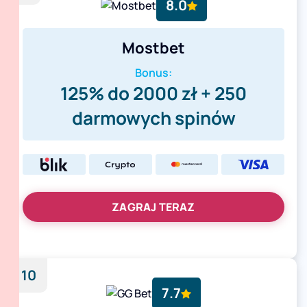
8.0
Mostbet
Bonus:
125% do 2000 zł + 250
darmowych spinów
ZAGRAJ TERAZ
10
7.7