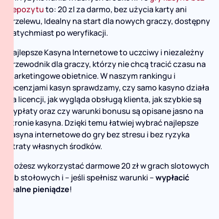
depozytu
to: 20 zl za darmo, bez użycia karty ani
przelewu, Idealny na start dla nowych graczy, dostępny
natychmiast po weryfikacji.
Najlepsze Kasyna Internetowe to uczciwy i niezależny
przewodnik dla graczy, którzy nie chcą tracić czasu na
marketingowe obietnice. W naszym rankingu i
recenzjami kasyn sprawdzamy, czy samo kasyno działa
na licencji, jak wygląda obsługą klienta, jak szybkie są
wypłaty oraz czy warunki bonusu są opisane jasno na
stronie kasyna. Dzięki temu łatwiej wybrać najlepsze
kasyna internetowe do gry bez stresu i bez ryzyka
utraty własnych środków.
Możesz wykorzystać darmowe 20 zł w grach slotowych
lub stołowych i – jeśli spełnisz warunki –
wypłacić
realne pieniądze
!