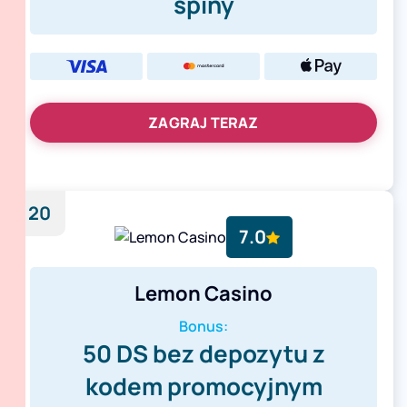
spiny
ZAGRAJ TERAZ
20
7.0
Lemon Casino
Bonus:
50 DS bez depozytu z
kodem promocyjnym