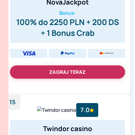
NovaJackpot
Bonus:
100% do 2250 PLN + 200 DS
+ 1 Bonus Crab
ZAGRAJ TERAZ
15
7.0
Twindor casino