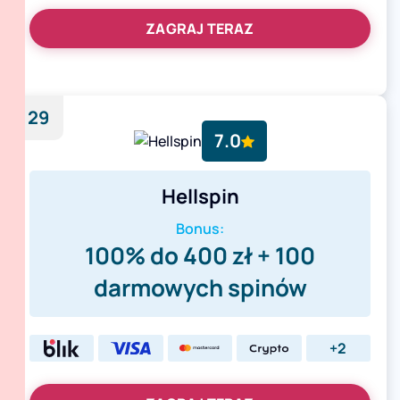
ZAGRAJ TERAZ
29
7.0
Hellspin
Bonus:
100% do 400 zł + 100
darmowych spinów
+2