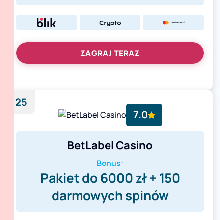
ZAGRAJ TERAZ
25
7.0
BetLabel Casino
Bonus:
Pakiet do 6000 zł + 150
darmowych spinów