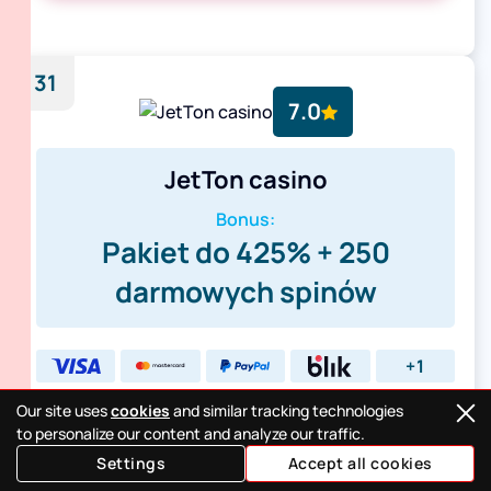
31
7.0
JetTon casino
Bonus:
Pakiet do 425% + 250
darmowych spinów
+1
Our site uses
cookies
and similar tracking technologies
ZAGRAJ TERAZ
to personalize our content and analyze our traffic.
Settings
Accept all cookies