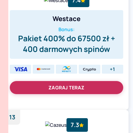
7.4
Westace
Bonus:
Pakiet 400% do 67500 zł +
400 darmowych spinów
+1
ZAGRAJ TERAZ
13
7.3