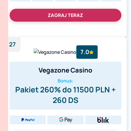
ZAGRAJ TERAZ
27
7.0
Vegazone Casino
Bonus:
Pakiet 260% do 11500 PLN +
260 DS