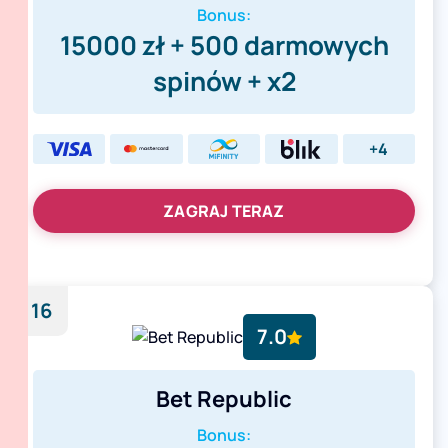
Bonus:
15000 zł + 500 darmowych
spinów + x2
+4
ZAGRAJ TERAZ
16
7.0
Bet Republic
Bonus: