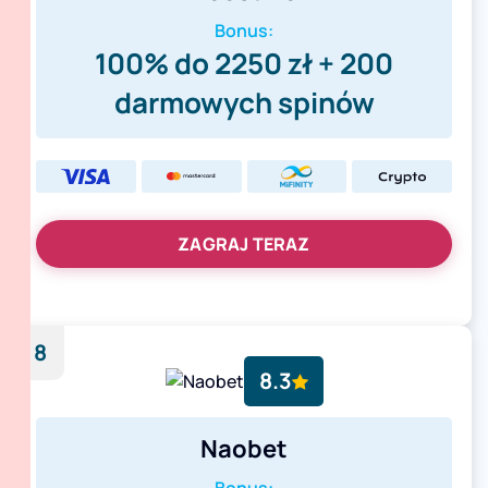
Bonus:
100% do 2250 zł + 200
darmowych spinów
ZAGRAJ TERAZ
8
8.3
Naobet