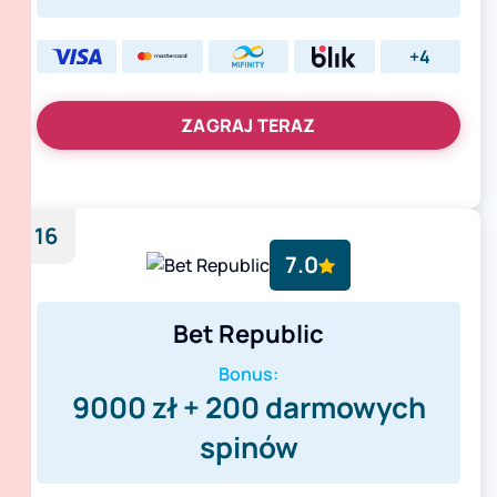
+4
ZAGRAJ TERAZ
16
7.0
Bet Republic
Bonus:
9000 zł + 200 darmowych
spinów