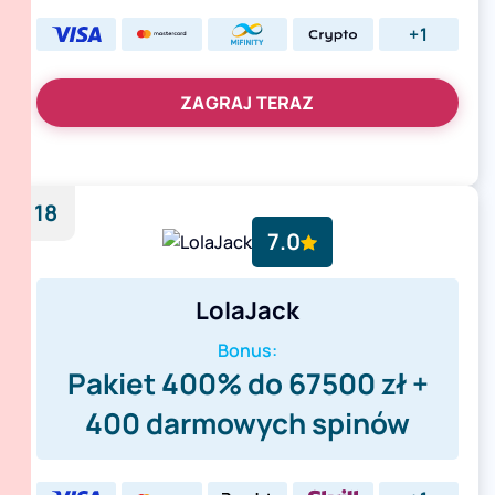
+1
ZAGRAJ TERAZ
18
7.0
LolaJack
Bonus:
Pakiet 400% do 67500 zł +
400 darmowych spinów