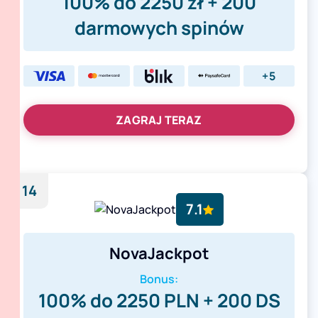
100% do 2250 zł + 200
darmowych spinów
+5
ZAGRAJ TERAZ
14
7.1
NovaJackpot
Bonus:
100% do 2250 PLN + 200 DS