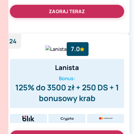
ZAGRAJ TERAZ
24
7.0
Lanista
Bonus:
125% do 3500 zł + 250 DS + 1
bonusowy krab