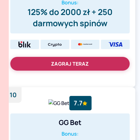
Bonus:
125% do 2000 zł + 250
darmowych spinów
ZAGRAJ TERAZ
10
7.7
GG Bet
Bonus: