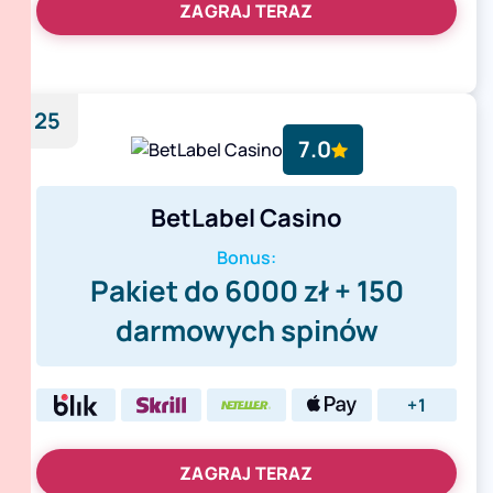
ZAGRAJ TERAZ
25
7.0
BetLabel Casino
Bonus:
Pakiet do 6000 zł + 150
darmowych spinów
+1
ZAGRAJ TERAZ