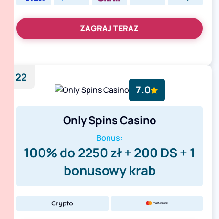
ZAGRAJ TERAZ
22
7.0
Only Spins Casino
Bonus:
100% do 2250 zł + 200 DS + 1
bonusowy krab