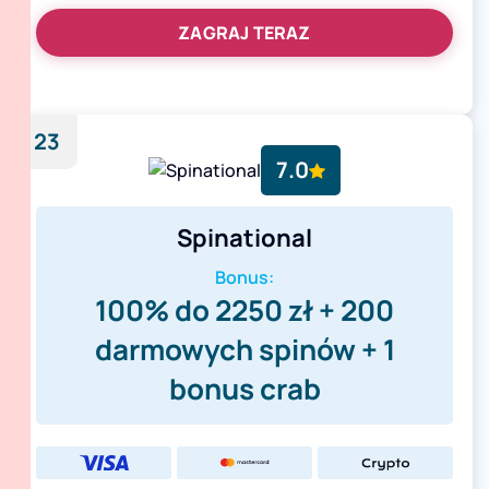
ZAGRAJ TERAZ
23
7.0
Spinational
Bonus:
100% do 2250 zł + 200
darmowych spinów + 1
bonus crab