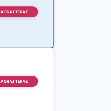
ZAGRAJ TERAZ
ZAGRAJ TERAZ