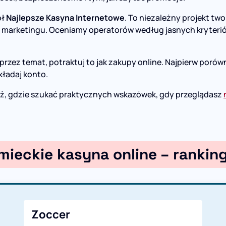
ół
Najlepsze Kasyna Internetowe
. To niezależny projekt tw
ć marketingu. Oceniamy operatorów według jasnych kryteriów
ć przez temat, potraktuj to jak zakupy online. Najpierw por
kładaj konto.
ż, gdzie szukać praktycznych wskazówek, gdy przeglądasz
mieckie kasyna online – rankin
Zoccer