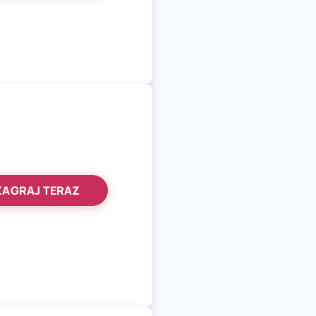
ZAGRAJ TERAZ