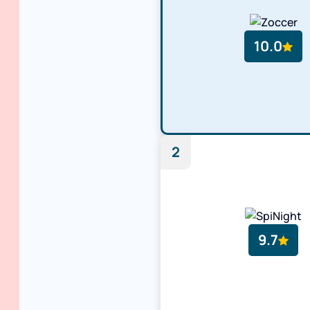
10.0
2
9.7