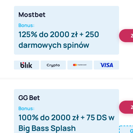
Mostbet
Bonus:
125% do 2000 zł + 250
darmowych spinów
GG Bet
Bonus:
100% do 2000 zł + 75 DS w
Big Bass Splash