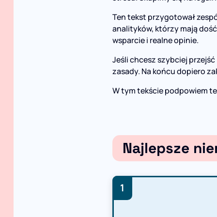
Ten tekst przygotował zesp
analityków, którzy mają doś
wsparcie i realne opinie.
Jeśli chcesz szybciej przejś
zasady. Na końcu dopiero za
W tym tekście podpowiem te
Najlepsze nie
1