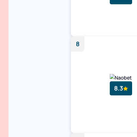
8
8.3