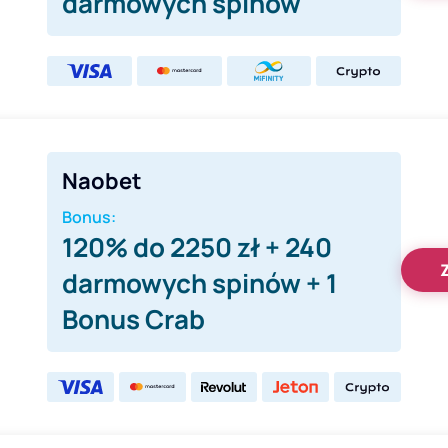
darmowych spinów
Naobet
Bonus:
120% do 2250 zł + 240
darmowych spinów + 1
Bonus Crab