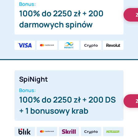
Bonus:
100% do 2250 zł + 200
darmowych spinów
SpiNight
Bonus:
100% do 2250 zł + 200 DS
+ 1 bonusowy krab