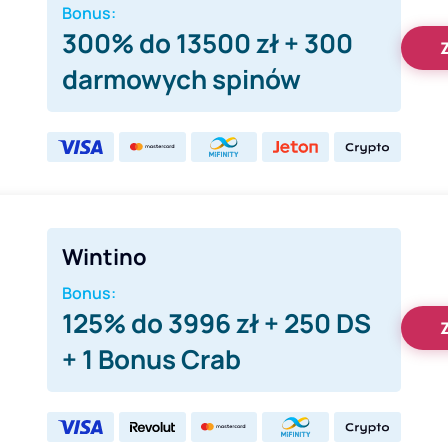
Bonus:
300% do 13500 zł + 300
darmowych spinów
Wintino
Bonus:
125% do 3996 zł + 250 DS
+ 1 Bonus Crab