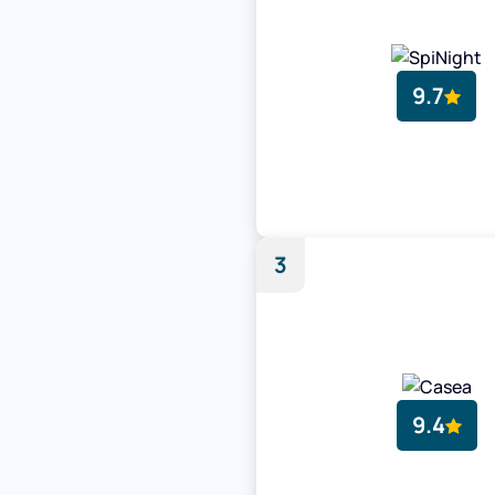
9.7
3
9.4