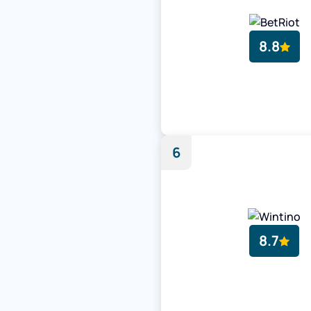
8.8
6
8.7