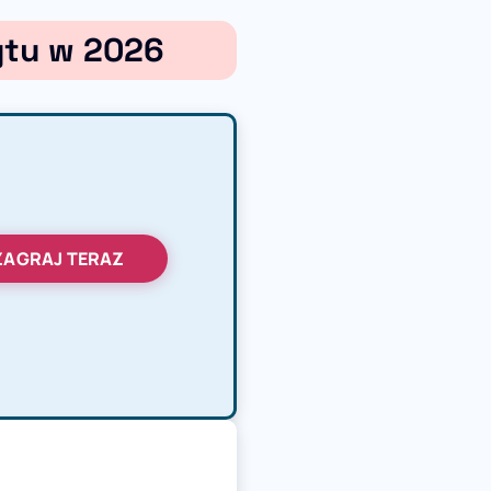
ytu w 2026
ZAGRAJ TERAZ