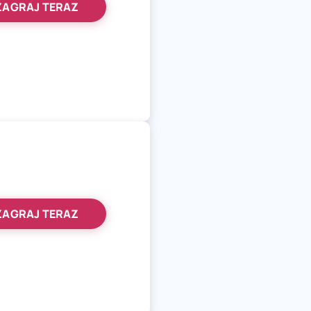
ZAGRAJ TERAZ
ZAGRAJ TERAZ