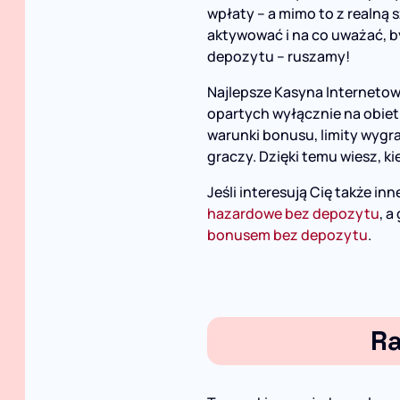
wpłaty – a mimo to z realną 
aktywować i na co uważać, b
depozytu – ruszamy!
Najlepsze Kasyna Internetowe
opartych wyłącznie na obiet
warunki bonusu, limity wygra
graczy. Dzięki temu wiesz, k
Jeśli interesują Cię także in
hazardowe bez depozytu
, 
bonusem bez depozytu
.
Ra