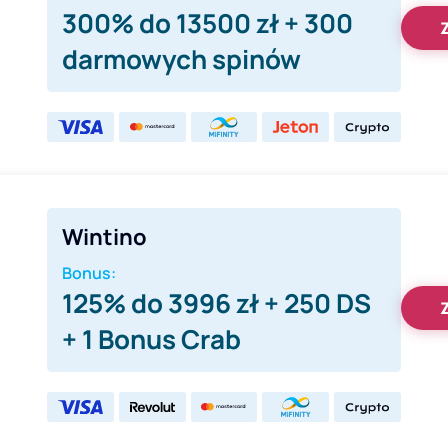
300% do 13500 zł + 300
darmowych spinów
Wintino
Bonus:
125% do 3996 zł + 250 DS
+ 1 Bonus Crab