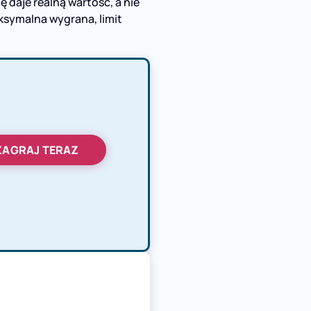
ę daje realną wartość, a nie
aksymalna wygrana, limit
ZAGRAJ TERAZ