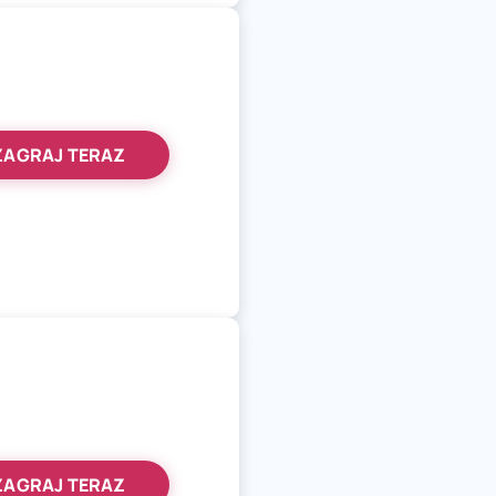
ZAGRAJ TERAZ
ZAGRAJ TERAZ