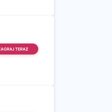
ZAGRAJ TERAZ