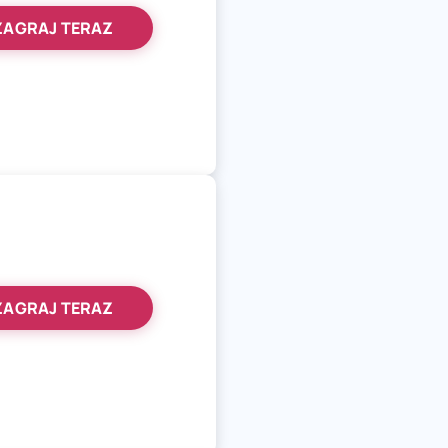
ZAGRAJ TERAZ
ZAGRAJ TERAZ