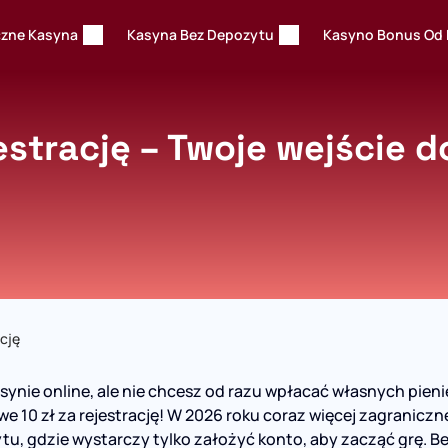
czne Kasyna
Kasyna Bez Depozytu
Kasyno Bonus Od
estrację – Twoje wejście 
ację
kasynie online, ale nie chcesz od razu wpłacać własnych pie
e 10 zł za rejestrację! W 2026 roku coraz więcej zagraniczn
, gdzie wystarczy tylko założyć konto, aby zacząć grę. Bez