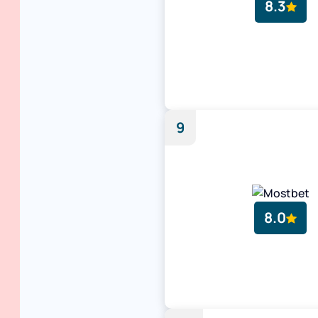
8.3
9
8.0