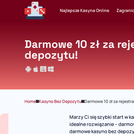
Najlepsze Kasyna Online
Zagrani
Darmowe 10 zł za rej
depozytu!
Home
Kasyno Bez Depozytu
Darmowe 10 zł za rejestr
Marzy Ci się szybki start w 
idealne rozwiązanie – darmow
darmowe kasyno bez depozytu