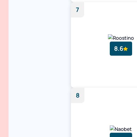
7
8.6
8