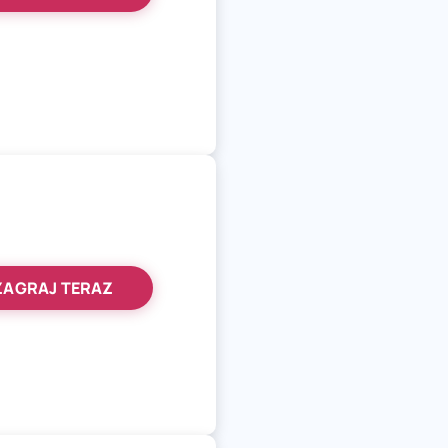
ZAGRAJ TERAZ